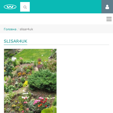
Головна
slisar4uk
SLISAR4UK