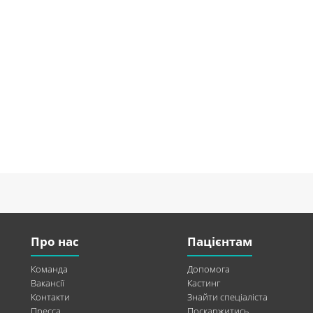
Про нас
Пацієнтам
Команда
Допомога
Вакансії
Кастинг
Контакти
Знайти спеціаліста
Пресса
Поскаржитись