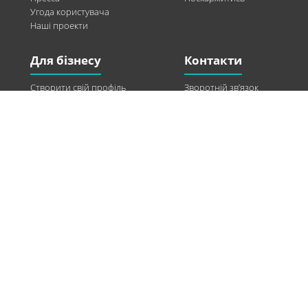
Угода користувача
Наші проекти
Для бізнесу
Контакти
Створити свій профіль
Зворотній зв’язок
Рекламні можливості
Twitter
Допомога
Facebook
Знайти модель
Vkontakte
Спонсорство
© 2013-2026 Q-WEL Всі права захищені
Інформація на сайті q-wel.com призначена тільки для ознайомлення. Описані
методи самостійно використовувати не рекомендується. Всі права на матеріали,
розміщені на сайті q-wel.com охороняються відповідно до законодавства
України.
«агробизнес»