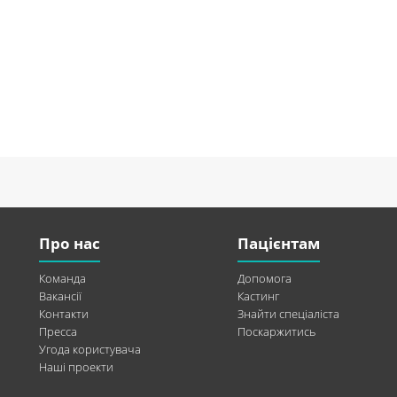
Про нас
Пацієнтам
Команда
Допомога
Вакансії
Кастинг
Контакти
Знайти спеціаліста
Пресса
Поскаржитись
Угода користувача
Наші проекти