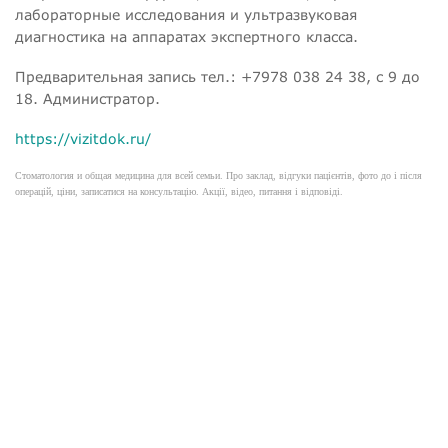
лабораторные исследования и ультразвуковая
диагностика на аппаратах экспертного класса.
Предварительная запись тел.: +7978 038 24 38, с 9 до
18. Администратор.
https://vizitdok.ru/
Стоматология и общая медицина для всей семьи. Про заклад, відгуки пацієнтів, фото до і після
операцій, ціни, записатися на консультацію. Акції, відео, питання і відповіді.