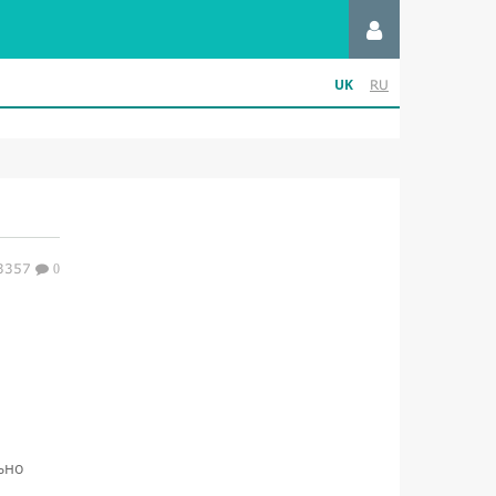
UK
RU
3357
0
ьно