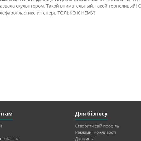
назвала скульптором. Такой внимательный, такой терпеливый! 
 блефаропластике и теперь ТОЛЬКО К НЕМУ!
нтам
Для бізнесу
а
Створити свій профіль
Рекламні можливості
пеціаліста
Допомога