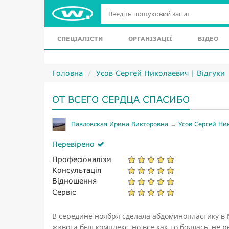
СПЕЦІАЛІСТИ
ОРГАНІЗАЦІЇ
ВІДЕО
Головна
Усов Сергей Николаевич | Відгуки
ОТ ВСЕГО СЕРДЦА СПАСИБО
Павловская Ирина Викторовна
→
Усов Сергей Ни
Перевірено
Професіоналізм
Консультація
Відношення
Сервіс
В середине ноября сделала абдоминопластику в 
живота был комплекс, но все как-то боялась, не 