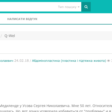
Тип пошуку
НАПИСАТИ ВІДГУК
Q-Wel
24.02.18
колаевич
/
Абдомінопластика (пластика і підтяжка живота)
Медиленде у Усова Сергея Николаевича. Мне 50 лет. Относител
решалась. Но, вот дочка уговорила избавиться от "проблемы" и я