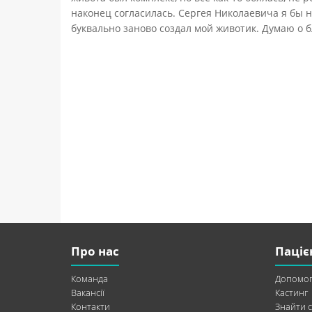
наконец согласилась. Сергея Николаевича я бы 
буквально заново создал мой животик. Думаю о
Про нас
Паціє
Команда
Допомог
Вакансії
Кастинг
Контакти
Знайти с