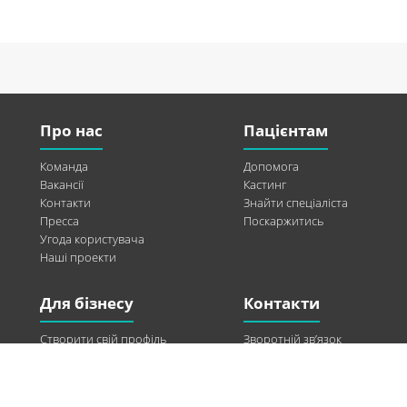
Про нас
Пацієнтам
Команда
Допомога
Вакансії
Кастинг
Контакти
Знайти спеціаліста
Пресса
Поскаржитись
Угода користувача
Наші проекти
Для бізнесу
Контакти
Створити свій профіль
Зворотній зв’язок
Рекламні можливості
Twitter
Допомога
Facebook
Знайти модель
Vkontakte