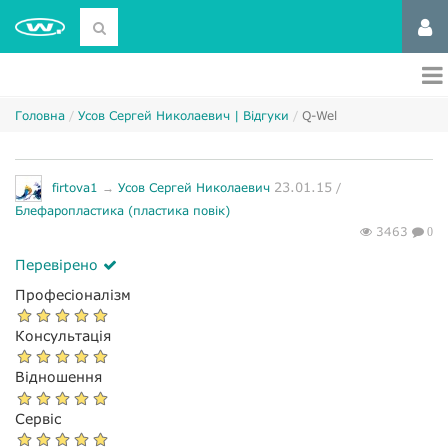
Головна
Усов Сергей Николаевич | Відгуки
Q-Wel
23.01.15
firtova1
→
Усов Сергей Николаевич
/
Блефаропластика (пластика повік)
3463
0
Перевірено
Професіоналізм
Консультація
Відношення
Сервіс