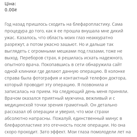
Ціна:
0.00
₴
Год назад пришлось сходить на блефаропластику. Сама
процедура до того, как я ее прошла внушала мне дикий
ужас. Казалось, что область моих глаз неаккуратно
разрежут, а потом ужасно зашьют. Но и дальше так
выглядеть с огромными мешками под глазами, тоже не
выход. Переборов страх, я решилась искать надежного,
опытного врача. Покопавшись в сети обнаружила сайт
одной клиники где делают данную операцию. В колонке
справа была фотография и контактный телефон доктора,
который проводит эту операцию. Я позвонила и
записалась на прием. На следующий день меня приняли.
Врачом оказался приятный мужчина, вежливый и с
медицинской точки зрения грамотный. Он детально
рассказал об операции и уверил, что мои страхи
абсолютно напрасны. Пожалуй, единственный минус в
блефаропластике это отечность после операции. Но она
скоро проходит. Зато эффект. Мои глаза помолодели лет на