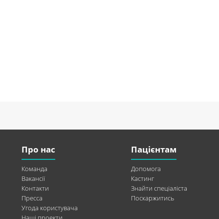
Про нас
Пацієнтам
Команда
Допомога
Вакансії
Кастинг
Контакти
Знайти спеціаліста
Пресса
Поскаржитись
Угода користувача
Наші проекти