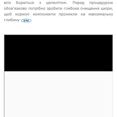
всіх борються з целюлітом. Перед процедурою
обов'язково потрібно зробити глибоке очищення шкіри,
щоб корисні компоненти проникли на максимальну
глибину