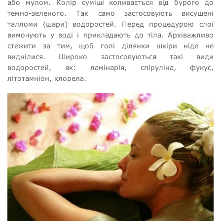
або мулом. Колір суміші коливається від бурого до
темно-зеленого. Так само застосовують висушені
талломи (шари) водоростей. Перед процедурою слої
вимочують у воді і прикладають до тіла. Архіважливо
стежити за тим, щоб голі ділянки шкіри ніде не
виднілися. Широко застосовуються такі види
водоростей, як: ламінарія, спіруліна, фукус,
літотамніон, хлорела.