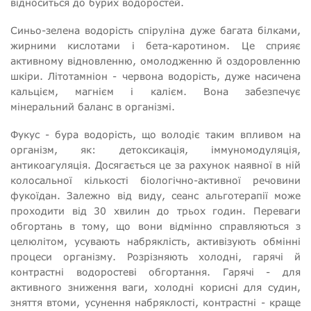
відноситься до бурих водоростей.
Синьо-зелена водорість спіруліна дуже багата білками,
жирними кислотами і бета-каротином. Це сприяє
активному відновленню, омолодженню й оздоровленню
шкіри. Літотамніон - червона водорість, дуже насичена
кальцієм, магнієм і калієм. Вона забезпечує
мінеральний баланс в організмі.
Фукус - бура водорість, що володіє таким впливом на
організм, як: детоксикація, іммуномодуляція,
антикоагуляція. Досягається це за рахунок наявної в ній
колосальної кількості біологічно-активної речовини
фукоїдан. Залежно від виду, сеанс альготерапії може
проходити від 30 хвилин до трьох годин. Переваги
обгортань в тому, що вони відмінно справляються з
целюлітом, усувають набряклість, активізують обмінні
процеси організму. Розрізняють холодні, гарячі й
контрастні водоростеві обгортання. Гарячі - для
активного зниження ваги, холодні корисні для судин,
зняття втоми, усунення набряклості, контрастні - краще