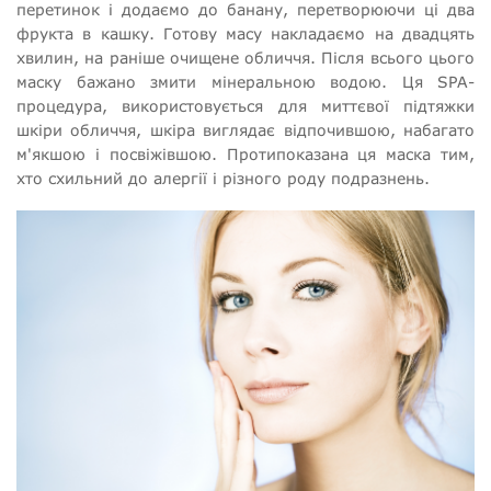
перетинок і додаємо до банану, перетворюючи ці два
фрукта в кашку. Готову масу накладаємо на двадцять
хвилин, на раніше очищене обличчя. Після всього цього
маску бажано змити мінеральною водою. Ця SPA-
процедура, використовується для миттєвої підтяжки
шкіри обличчя, шкіра виглядає відпочившою, набагато
м'якшою і посвіжівшою. Протипоказана ця маска тим,
хто схильний до алергії і різного роду подразнень.