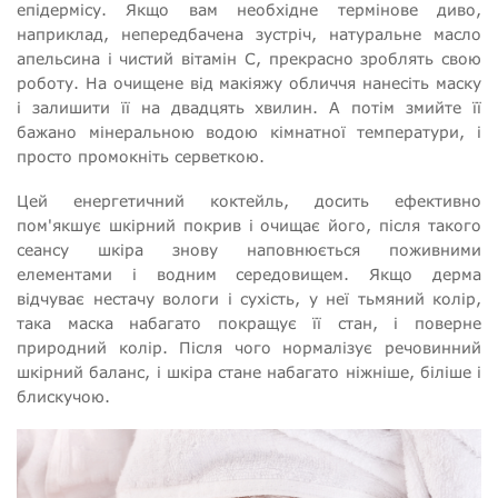
епідермісу. Якщо вам необхідне термінове диво,
наприклад, непередбачена зустріч, натуральне масло
апельсина і чистий вітамін С, прекрасно зроблять свою
роботу. На очищене від макіяжу обличчя нанесіть маску
і залишити її на двадцять хвилин. А потім змийте її
бажано мінеральною водою кімнатної температури, і
просто промокніть серветкою.
Цей енергетичний коктейль, досить ефективно
пом'якшує шкірний покрив і очищає його, після такого
сеансу шкіра знову наповнюється поживними
елементами і водним середовищем. Якщо дерма
відчуває нестачу вологи і сухість, у неї тьмяний колір,
така маска набагато покращує її стан, і поверне
природний колір. Після чого нормалізує речовинний
шкірний баланс, і шкіра стане набагато ніжніше, біліше і
блискучою.