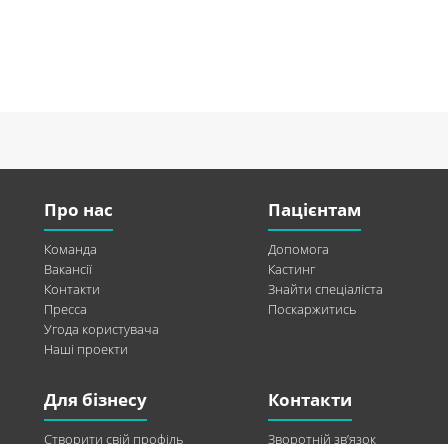
Про нас
Пацієнтам
Команда
Допомога
Вакансії
Кастинг
Контакти
Знайти спеціаліста
Пресса
Поскаржитись
Угода користувача
Наші проекти
Для бізнесу
Контакти
Створити свій профіль
Зворотній зв’язок