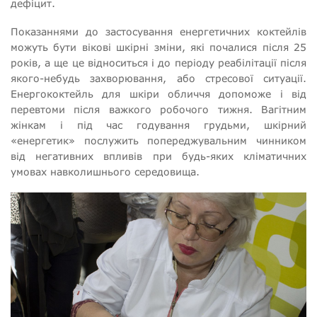
дефіцит.
Показаннями
до застосування енергетичних коктейлів
можуть бути вікові шкірні зміни, які почалися після 25
років, а ще це відноситься і до періоду реабілітації після
якого-небудь захворювання, або стресової ситуації.
Енергококтейль для шкіри обличчя допоможе і від
перевтоми після важкого робочого тижня. Вагітним
жінкам і під час годування грудьми, шкірний
«енергетик» послужить попереджувальним чинником
від негативних впливів при будь-яких кліматичних
умовах навколишнього середовища.