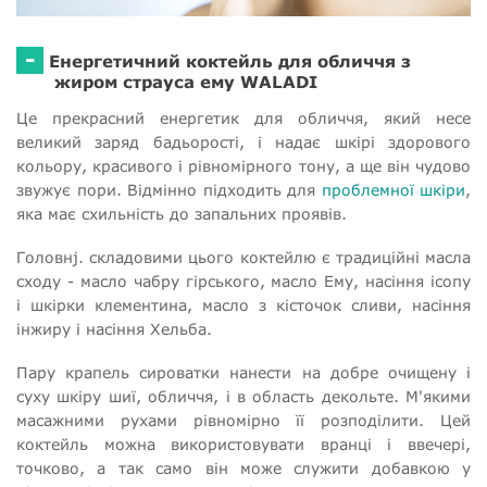
-
Енергетичний коктейль для обличчя з
жиром страуса ему WALADI
Це прекрасний енергетик для обличчя, який несе
великий заряд бадьорості, і надає шкірі здорового
кольору, красивого і рівномірного тону, а ще він чудово
звужує пори. Відмінно підходить для
проблемної шкіри
,
яка має схильність до запальних проявів.
Головнj. складовими цього коктейлю є традиційні масла
сходу - масло чабру гірського, масло Ему, насіння ісопу
і шкірки клементина, масло з кісточок сливи, насіння
інжиру і насіння Хельба.
Пару крапель сироватки нанести на добре очищену і
суху шкіру шиї, обличчя, і в область декольте. М'якими
масажними рухами рівномірно її розподілити. Цей
коктейль можна використовувати вранці і ввечері,
точково, а так само він може служити добавкою у