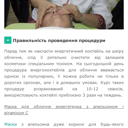
-
Правильність проведення процедури
Перед тим як накласти енергетичний коктейль на шкіру
обличчя, слід її ретельно очистити від залишків
косметики спеціальним тоніком. На сьогоднішній день
процедура енергококтейлів для обличчя вважається
однією із популярних, її можна робити не тільки в
дорогих салонах, але і в домашніх умовах. Курс таких
процедур розрахований на 10-12 сеансів,
використовують коктейлі приблизно 3 рази на тиждень.
Маска для обличчя енергетична з апельсином і
вітаміном С
Маски
з апельсина дуже корисні для будь-якого