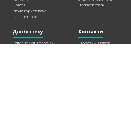
Пресса
Поскаржитись
Угода користувача
Наші проекти
Для бізнесу
Контакти
Створити свій профіль
Зворотній зв’язок
Рекламні можливості
Twitter
Допомога
Facebook
Знайти модель
Vkontakte
Спонсорство
© 2013-2026 Q-WEL Всі права захищені
Інформація на сайті q-wel.com призначена тільки для ознайомлення. Описані
методи самостійно використовувати не рекомендується. Всі права на матеріали,
розміщені на сайті q-wel.com охороняються відповідно до законодавства
України.