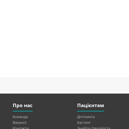
Про нас
Пацієнтам
Команда
Допомога
Вакансії
Кастинг
Контакти
Знайти спеціаліста