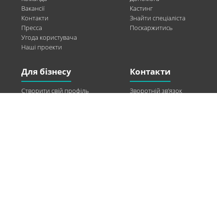
Вакансії
Кастинг
Контакти
Знайти спеціаліста
Пресса
Поскаржитись
Угода користувача
Наші проекти
Для бізнесу
Контакти
Створити свій профіль
Зворотній зв’язок
Рекламні можливості
Twitter
Допомога
Facebook
Знайти модель
Vkontakte
Спонсорство
© 2013-2026 Q-WEL Всі права захищені
Інформація на сайті q-wel.com призначена тільки для ознайомлення. Описані