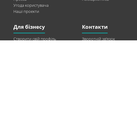
Угода користувача
Наші проекти
Для бізнесу
Контакти
Створити свій профіль
Зворотній зв’язок
Рекламні можливості
Twitter
Допомога
Facebook
Знайти модель
Vkontakte
Спонсорство
© 2013-2026 Q-WEL Всі права захищені
Інформація на сайті q-wel.com призначена тільки для ознайомлення. Описані
методи самостійно використовувати не рекомендується. Всі права на матеріали,
розміщені на сайті q-wel.com охороняються відповідно до законодавства
України.
«агробизнес»