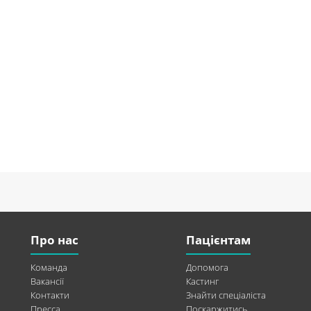
Про нас
Пацієнтам
Команда
Допомога
Вакансії
Кастинг
Контакти
Знайти спеціаліста
Пресса
Поскаржитись