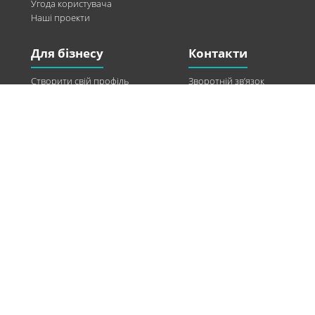
Угода користувача
Наші проекти
Для бізнесу
Контакти
Створити свій профіль
Зворотній зв’язок
Рекламні можливості
Twitter
Допомога
Facebook
Знайти модель
Vkontakte
Спонсорство
© 2013-2026 Q-WEL Всі права захищені
Інформація на сайті q-wel.com призначена тільки для ознайомлення. Описані
методи самостійно використовувати не рекомендується. Всі права на матеріали,
розміщені на сайті q-wel.com охороняються відповідно до законодавства
України.
«агробизнес»