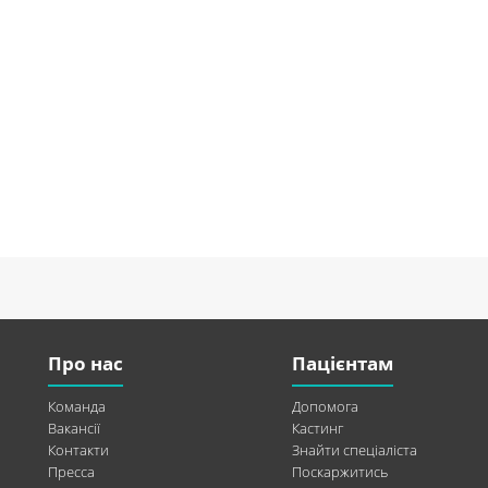
Про нас
Пацієнтам
Команда
Допомога
Вакансії
Кастинг
Контакти
Знайти спеціаліста
Пресса
Поскаржитись