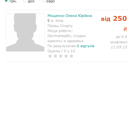
грн.
дол.
євро
Мощенко Олена Юріївна
250
від
м. Київ
Палац Спорту
₴
Місце роботи:
DermaHealth, студия
до 0
₴
красоты и здоровья
оновлено
По результатам
0 відгуків
11.05.15
Оцінка / 0 з 10