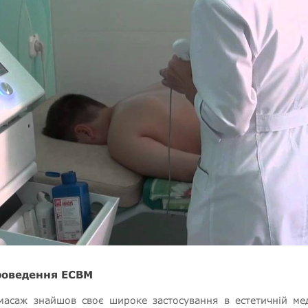
роведення ЕСВМ
масаж знайшов своє широке застосування в естетичній мед