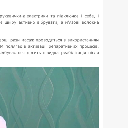
укавички-діелектрики та підключає і себе, і
 шкіру активно вібрувати, а м'язові волокна
перші рази масаж проводиться з використанням
М полягає в активації репаративних процесів,
ідбувається досить швидка реабілітація після