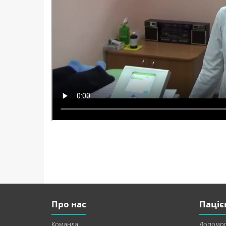
Про нас
Паціє
Команда
Допомог