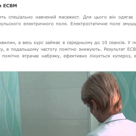
и ЕСВМ
ть спеціально навчений масажист. Для цього він одягає р
пульсного електричного поля. Електростатичне поле змушує
вилин, а весь курс займає в середньому до 10 сеансів. У 
у, в подальшому частоту помітно знижують. Результат ЕСВ
 помітно втрачає набряку, ефективно лікується купероз, в