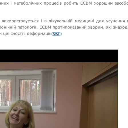
інних і метаболічних процесів робить ЕСВМ хорошим засоб
икористовується і в лікувальній медицині для усунення гі
ронічній патології. ЕСВМ протипоказаний хворим, які знаход
 цілісності і деформації