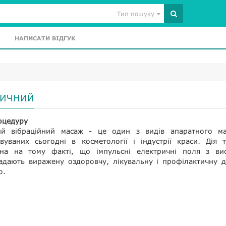
Тип пошуку
НАПИСАТИ ВІДГУК
ТИЧНИЙ
оцедуру
ий вібраційний масаж - це один з видів апаратного ма
вуваних сьогодні в косметології і індустрії краси. Дія 
ана на тому факті, що імпульсні електричні поля з ви
адають виражену оздоровчу, лікувальну і профілактичну д
о.