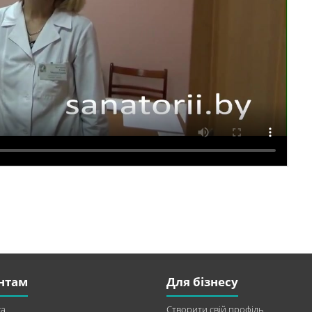
нтам
Для бізнесу
а
Створити свій профіль