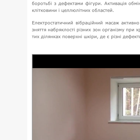
боротьбі з дефектами фігури. Активація обм
клітковини і целлюлітних областей.
Електростатичний вібраційний масаж активно в
зняття набряклості різних зон організму при х
тих ділянках поверхні шкіри, де є різні дефекти