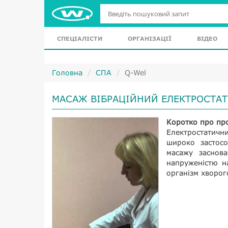
СПЕЦІАЛІСТИ
ОРГАНІЗАЦІЇ
ВІДЕО
Головна
СПА
Q-Wel
МАСАЖ ВІБРАЦІЙНИЙ ЕЛЕКТРОСТА
Коротко про пр
Електростатичн
широко застосо
масажу заснов
напруженістю н
організм хворог