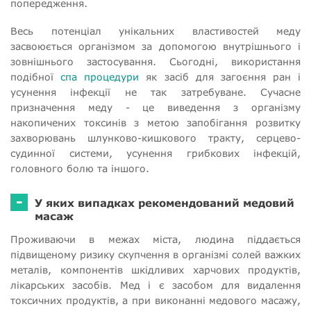
попередження.
Весь потенціал унікальних властивостей меду
засвоюється організмом за допомогою внутрішнього і
зовнішнього застосування. Сьогодні, використання
подібної
спа процедури
як засіб для загоєння ран і
усунення інфекції не так затребуване. Сучасне
призначення меду - це виведення з організму
накопичених токсинів з метою запобігання розвитку
захворювань шлунково-кишкового тракту, серцево-
судинної системи, усунення грибкових інфекцій,
головного болю та іншого.
-
У яких випадках рекомендований медовий
масаж
Проживаючи в межах міста, людина піддається
підвищеному ризику скупчення в організмі солей важких
металів, компонентів шкідливих харчових продуктів,
лікарських засобів. Мед і є засобом для видалення
токсичних продуктів, а при виконанні медового масажу,