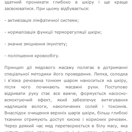
здатний проникати глибоко в шкіру і ще краще
засвоюватися. При цьому відбувається:
- активізація лімфатичної системи;
- нормалізація функції терморегуляції шкіри;
- значне зміцнення імунітету;
- поліпшення кровообігу.
Принцип дії медового масажу полягає в дотриманні
спеціальної методики його проведення. Липка, солодка
і в'язка речовина тонким шаром наноситься на шкіру,
після чого починають масажні рухи. Поступово
відривати руку стає все важче, формується насосно-
всмоктуючий ефект, який забезпечує витягування
надлишків вологи, накопичених солей і токсинів.
Внаслідок очищення верхніх шарів шкіри, більш глибокі
тканини отримують доступ кисню і корисних речовин.
Через деякий час мед перетворюється в білу масу, яка