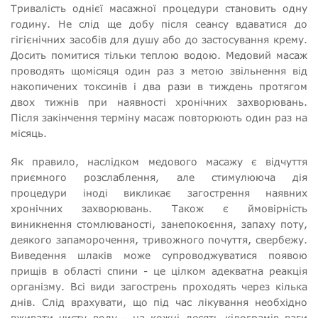
Тривалість однієї масажної процедури становить одну
годину. Не слід ще добу після сеансу вдаватися до
гігієнічних засобів для душу або до застосування крему.
Досить помитися тільки теплою водою. Медовий масаж
проводять щомісяця один раз з метою звільнення від
накопичених токсинів і два рази в тиждень протягом
двох тижнів при наявності хронічних захворювань.
Після закінчення терміну масаж повторюють один раз на
місяць.
Як правило, наслідком медового масажу є відчуття
приємного розслаблення, але стимулююча дія
процедури іноді викликає загострення наявних
хронічних захворювань. Також є ймовірність
виникнення стомлюваності, занепокоєння, запаху поту,
деякого запаморочення, тривожного почуття, свербежу.
Виведення шлаків може супроводжуватися появою
прищів в області спини - це цілком адекватна реакція
організму. Всі види загострень проходять через кілька
днів. Слід врахувати, що під час лікування необхідно
вживати чисту воду - на кожні десять кілограмів ваги