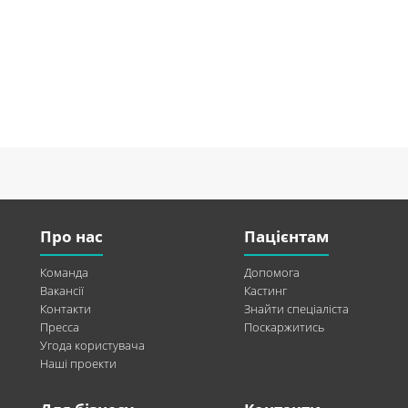
Про нас
Пацієнтам
Команда
Допомога
Вакансії
Кастинг
Контакти
Знайти спеціаліста
Пресса
Поскаржитись
Угода користувача
Наші проекти