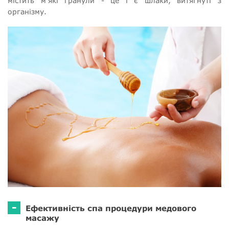
містить м'які гранули - це і є шлаки, витягнуті з
організму.
-
Ефективність спа процедури медового
масажу