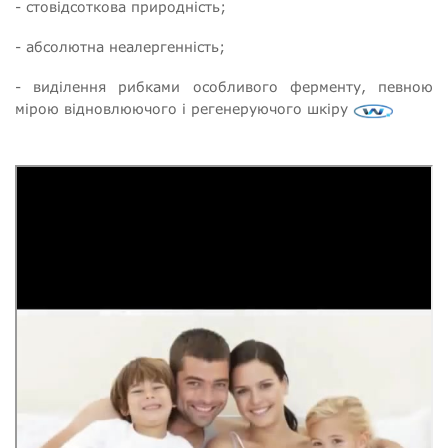
- стовідсоткова природність;
- абсолютна неалергенність;
- виділення рибками особливого ферменту, певною
мірою відновлюючого і регенеруючого шкіру