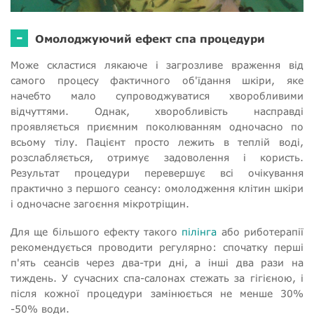
-
Омолоджуючий ефект спа процедури
Може скластися лякаюче і загрозливе враження від
самого процесу фактичного об'їдання шкіри, яке
начебто мало супроводжуватися хворобливими
відчуттями. Однак, хворобливість насправді
проявляється приємним поколюванням одночасно по
всьому тілу. Пацієнт просто лежить в теплій воді,
розслабляється, отримує задоволення і користь.
Результат процедури перевершує всі очікування
практично з першого сеансу: омолодження клітин шкіри
і одночасне загоєння мікротріщин.
Для ще більшого ефекту такого
пілінга
або риботерапії
рекомендується проводити регулярно: спочатку перші
п'ять сеансів через два-три дні, а інші два рази на
тиждень. У сучасних спа-салонах стежать за гігієною, і
після кожної процедури замінюється не менше 30%
-50% води.