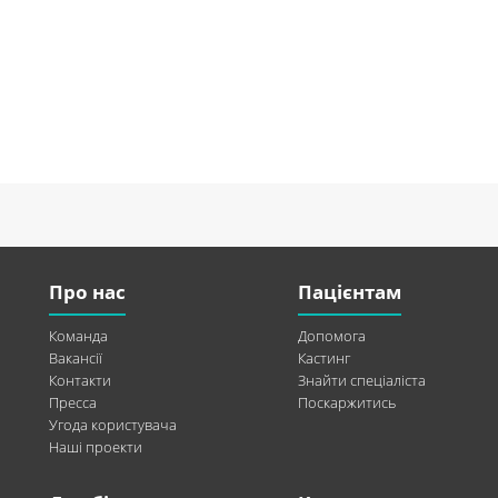
Про нас
Пацієнтам
Команда
Допомога
Вакансії
Кастинг
Контакти
Знайти спеціаліста
Пресса
Поскаржитись
Угода користувача
Наші проекти