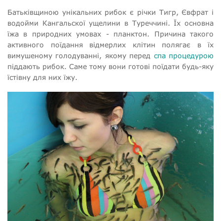
Батьківщиною унікальних рибок є річки Тигр, Євфрат і
водойми Кангальскої ущелини в Туреччині. Їх основна
їжа в природних умовах - планктон. Причина такого
активного поїдання відмерлих клітин полягає в їх
вимушеному голодуванні, якому перед
спа процедурою
піддають рибок. Саме тому вони готові поїдати будь-яку
їстівну для них їжу.