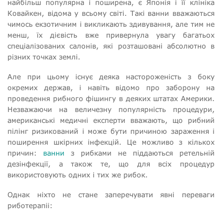
найбільш популярна і поширена, є Японія і її клініка
Ковайкен, відома у всьому світі. Такі ванни вважаються
чимось екзотичним і викликають здивування, але тим не
менш, їх дієвість вже привернула увагу багатьох
спеціалізованих салонів, які розташовані абсолютно в
різних точках землі.
Але при цьому існує деяка настороженість з боку
окремих держав, і навіть відомо про заборону на
проведення рибного фішингу в деяких штатах Америки.
Незважаючи на величезну популярність процедури,
американські медичні експерти вважають, що рибний
пілінг ризикований і може бути причиною зараження і
поширення шкірних інфекцій. Це можливо з кількох
причин:
ванни
з рибками не піддаються ретельній
дезінфекції, а також те, що для всіх процедур
використовують одних і тих же рибок.
Однак ніхто не стане заперечувати явні переваги
риботерапіі: