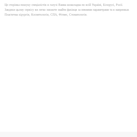
Це сторінка пошуку спеціалістів в галузі Ванна шоколадна по всій Україні, Білорусі, Росії.
Завдяки цьому сервісу ви легко зможете знайти фахівця за певними параметрами та в напрямках
Пластична хірургія, Косметологія, СПА, Фітнес, Стоматологія.