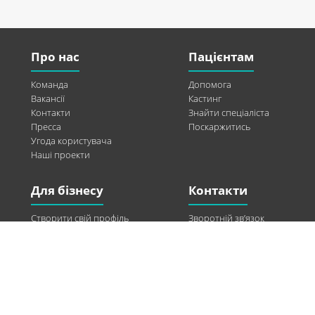
Про нас
Пацієнтам
Команда
Допомога
Вакансії
Кастинг
Контакти
Знайти спеціаліста
Пресса
Поскаржитись
Угода користувача
Наші проекти
Для бізнесу
Контакти
Створити свій профіль
Зворотній зв’язок
Рекламні можливості
Twitter
Допомога
Facebook
Знайти модель
Vkontakte
Спонсорство