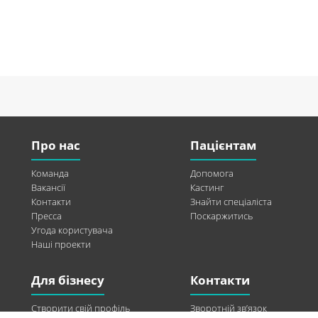
Про нас
Пацієнтам
Команда
Допомога
Вакансії
Кастинг
Контакти
Знайти спеціаліста
Пресса
Поскаржитись
Угода користувача
Наші проекти
Для бізнесу
Контакти
Створити свій профіль
Зворотній зв’язок