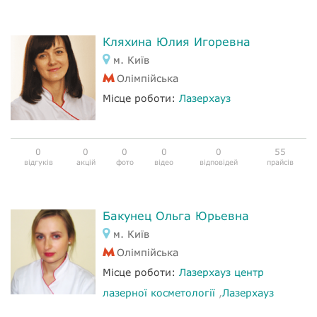
Кляхина Юлия Игоревна
м. Київ
Олімпійська
Місце роботи:
Лазерхауз
0
0
0
0
0
55
відгуків
акцій
фото
відео
відповідей
прайсів
Бакунец Ольга Юрьевна
м. Київ
Олімпійська
Місце роботи:
Лазерхауз центр
лазерної косметології
,
Лазерхауз