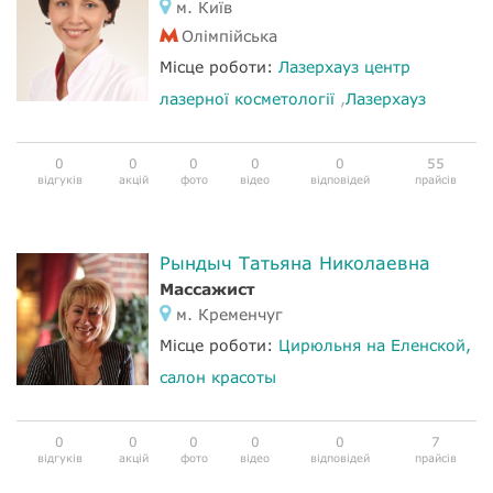
м. Київ
Олімпійська
Місце роботи:
Лазерхауз центр
лазерної косметології
,
Лазерхауз
0
0
0
0
0
55
відгуків
акцій
фото
відео
відповідей
прайсів
Рындыч Татьяна Николаевна
Массажист
м. Кременчуг
Місце роботи:
Цирюльня на Еленской,
салон красоты
0
0
0
0
0
7
відгуків
акцій
фото
відео
відповідей
прайсів