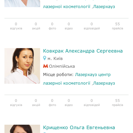
лазерної косметології
,
Лазерхауз
0
0
0
0
0
55
відгуків
акцій
фото
відео
відповідей
прайсів
Ковкрак Александра Сергеевна
м. Київ
Олімпійська
Місце роботи:
Лазерхауз центр
лазерної косметології
,
Лазерхауз
0
0
0
0
0
55
відгуків
акцій
фото
відео
відповідей
прайсів
Крищенко Ольга Евгеньевна