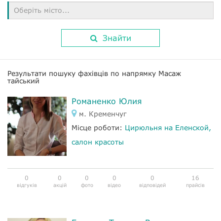
Оберіть місто...
Знайти
Результати пошуку фахівців по напрямку Масаж
тайський
Романенко Юлия
м. Кременчуг
Місце роботи:
Цирюльня на Еленской,
салон красоты
0
0
0
0
0
16
відгуків
акцій
фото
відео
відповідей
прайсів