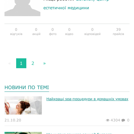
естетичної медицини
0
0
0
0
0
39
відгуків
акцій
фото
відео
відповідей
прайсів
«
1
2
»
НОВИНИ ПО ТЕМІ
Найкращі spa-процедури в домашніх умовах
21.10.20
4304
0