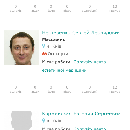
0
0
0
0
0
13
відгуків
акцій
фото
відео
відповідей
прайсів
Нестеренко Сергей Леонидович
Массажист
м. Київ
Осокорки
Місце роботи:
Goravsky центр
естетичної медицини
0
0
0
0
0
12
відгуків
акцій
фото
відео
відповідей
прайсів
Коржевская Евгения Сергеевна
м. Київ
Місце роботи:
Goravsky центр