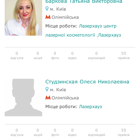
Баркова Татьяна Викторовна
м. Київ
Олімпійська
Місце роботи:
Лазерхауз центр
лазерної косметології
,
Лазерхауз
0
0
0
0
0
55
відгуків
акцій
фото
відео
відповідей
прайсів
Студзинская Олеся Николаевна
м. Київ
Олімпійська
Місце роботи:
Лазерхауз
0
0
0
0
0
55
відгуків
акцій
фото
відео
відповідей
прайсів