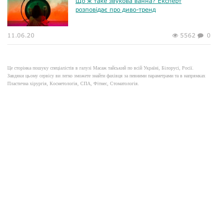
Що ж таке звукова ванна? Експерт
розповідає про диво-тренд
11.06.20
5562
0
Це сторінка пошуку спеціалістів в галузі Масаж тайський по всій Україні, Білорусі, Росії.
Завдяки цьому сервісу ви легко зможете знайти фахівця за певними параметрами та в напрямках
Пластична хірургія, Косметологія, СПА, Фітнес, Стоматологія.