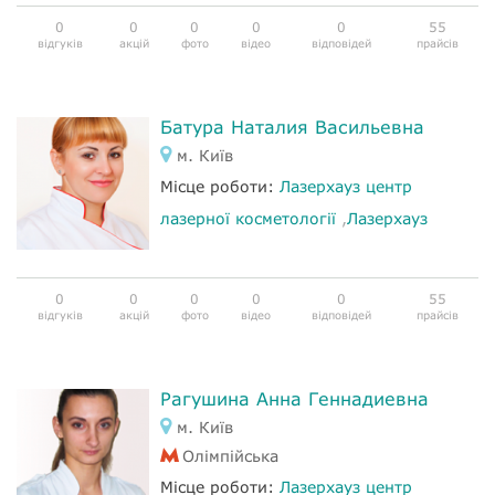
0
0
0
0
0
55
відгуків
акцій
фото
відео
відповідей
прайсів
Батура Наталия Васильевна
м. Київ
Місце роботи:
Лазерхауз центр
лазерної косметології
,
Лазерхауз
0
0
0
0
0
55
відгуків
акцій
фото
відео
відповідей
прайсів
Рагушина Анна Геннадиевна
м. Київ
Олімпійська
Місце роботи:
Лазерхауз центр