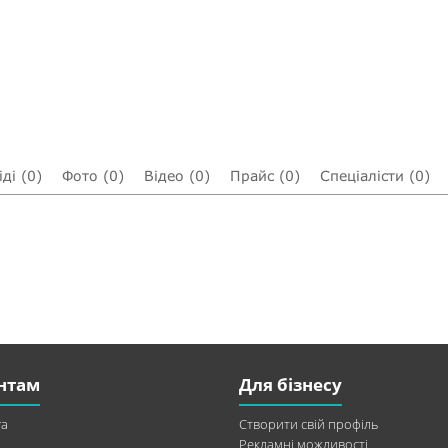
ді (0)
Фото (0)
Відео (0)
Прайс (0)
Спеціалісти (0)
нтам
Для бізнесу
а
Створити свій профіль
Рекламні можливості