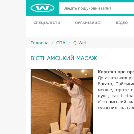
СПЕЦІАЛІСТИ
ОРГАНІЗАЦІЇ
ВІДЕО
Головна
СПА
Q-Wel
В'ЄТНАМСЬКИЙ МАСАЖ
Коротко про пр
До азіатських р
багато, Тайськ
менше, проте в
душі, так і тіл
в'єтнамський м
сучасних спа са