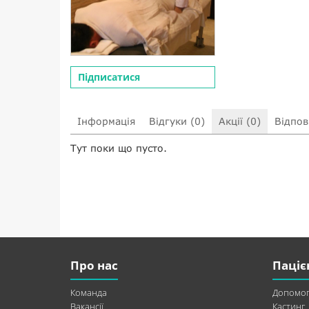
Підписатися
Інформація
Відгуки (0)
Акції (0)
Відпові
Тут поки що пусто.
Про нас
Паціє
Команда
Допомог
Вакансії
Кастинг