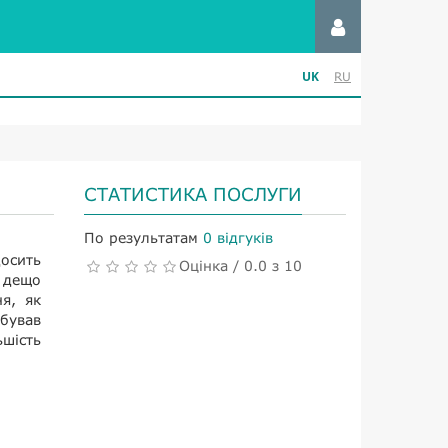
UK
RU
СТАТИСТИКА ПОСЛУГИ
По результатам
0 відгуків
досить
Оцінка / 0.0 з 10
ь дещо
я, як
обував
шість