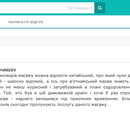
Тип пошуку
НАПИСАТИ ВІДГУК
оцедуру
ізновидів масажу можна віднести китайський, про який чули 
ий - широко відомий, а ось про в'єтнамський масаж знают
ін не менш корисний і затребуваний в плані оздоровленн
а. Той, хто був в цій дивовижній країні і хоча б раз спр
асаж - надовго залишився під приємним враженням. Біль
лонів сьогодні пропонують послугу даного масажу.