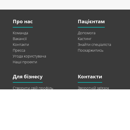
Про нас
Пацієнтам
Команда
Допомога
Вакансії
Кастинг
Контакти
Знайти спеціаліста
Пресса
Поскаржитись
Угода користувача
Наші проекти
Для бізнесу
Контакти
Створити свій профіль
Зворотній зв’язок
Рекламні можливості
Twitter
Допомога
Facebook
Знайти модель
Vkontakte
Спонсорство