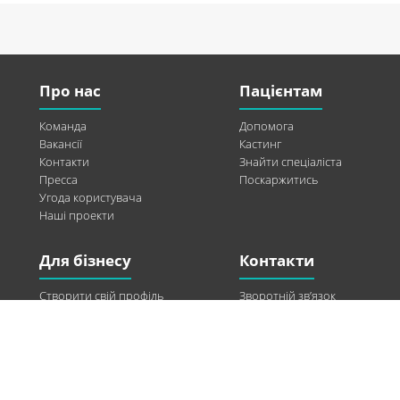
Про нас
Пацієнтам
Команда
Допомога
Вакансії
Кастинг
Контакти
Знайти спеціаліста
Пресса
Поскаржитись
Угода користувача
Наші проекти
Для бізнесу
Контакти
Створити свій профіль
Зворотній зв’язок
Рекламні можливості
Twitter
Допомога
Facebook
Знайти модель
Vkontakte
Спонсорство