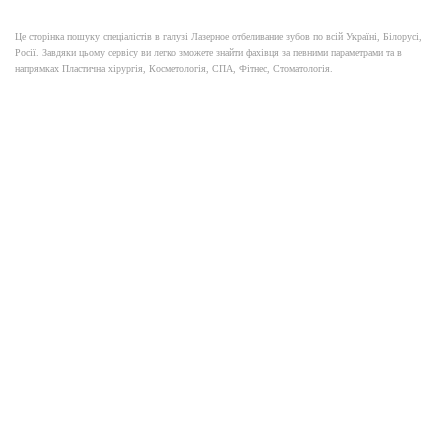
Це сторінка пошуку спеціалістів в галузі Лазерное отбеливание зубов по всій Україні, Білорусі,
Росії. Завдяки цьому сервісу ви легко зможете знайти фахівця за певними параметрами та в
напрямках Пластична хірургія, Косметологія, СПА, Фітнес, Стоматологія.