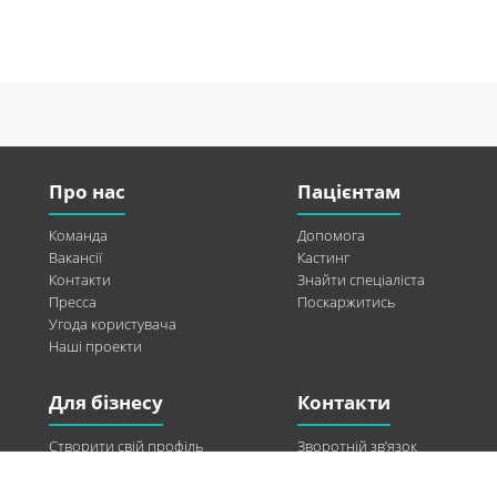
Про нас
Пацієнтам
Команда
Допомога
Вакансії
Кастинг
Контакти
Знайти спеціаліста
Пресса
Поскаржитись
Угода користувача
Наші проекти
Для бізнесу
Контакти
Створити свій профіль
Зворотній зв’язок
Рекламні можливості
Twitter
Допомога
Facebook