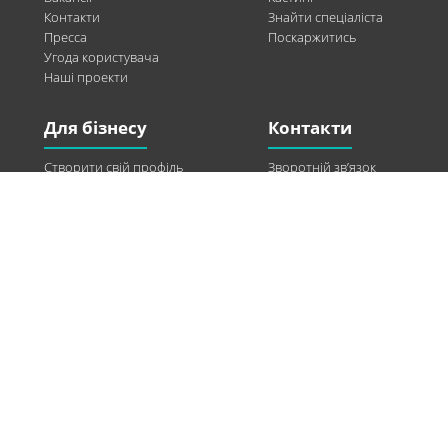
Контакти
Знайти спеціаліста
Пресса
Поскаржитись
Угода користувача
Наші проекти
Для бізнесу
Контакти
Створити свій профіль
Зворотній зв’язок
Рекламні можливості
Twitter
Допомога
Facebook
Знайти модель
Vkontakte
Спонсорство
© 2013-2026 Q-WEL Всі права захищені
Інформація на сайті q-wel.com призначена тільки для ознайомлення. Описані
методи самостійно використовувати не рекомендується. Всі права на матеріали,
розміщені на сайті q-wel.com охороняються відповідно до законодавства