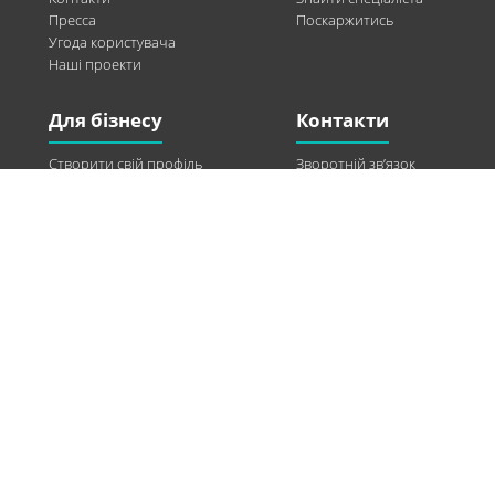
Пресса
Поскаржитись
Угода користувача
Наші проекти
Для бізнесу
Контакти
Створити свій профіль
Зворотній зв’язок
Рекламні можливості
Twitter
Допомога
Facebook
Знайти модель
Vkontakte
Спонсорство
© 2013-2026 Q-WEL Всі права захищені
Інформація на сайті q-wel.com призначена тільки для ознайомлення. Описані
методи самостійно використовувати не рекомендується. Всі права на матеріали,
розміщені на сайті q-wel.com охороняються відповідно до законодавства
України.