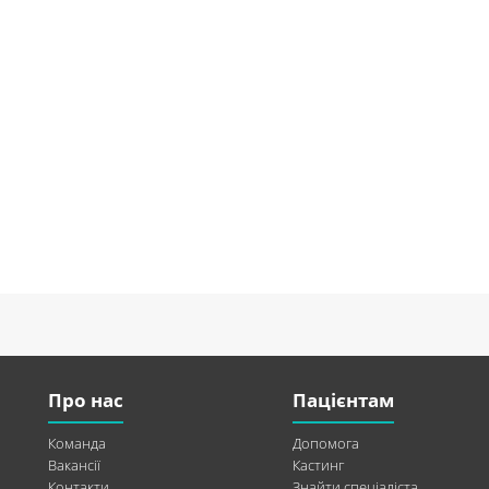
Про нас
Пацієнтам
Команда
Допомога
Вакансії
Кастинг
Контакти
Знайти спеціаліста