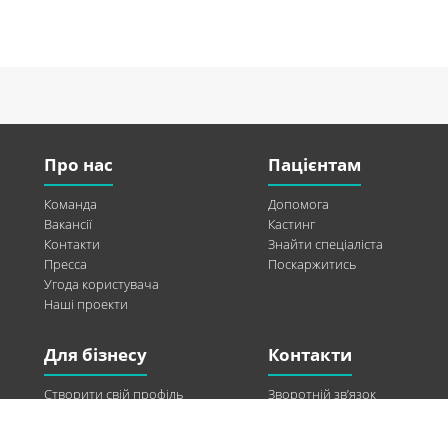
Про нас
Пацієнтам
Команда
Допомога
Вакансії
Кастинг
Контакти
Знайти спеціаліста
Пресса
Поскаржитись
Угода користувача
Наші проекти
Для бізнесу
Контакти
Створити свій профіль
Зворотній зв’язок
Рекламні можливості
Twitter
Допомога
Facebook