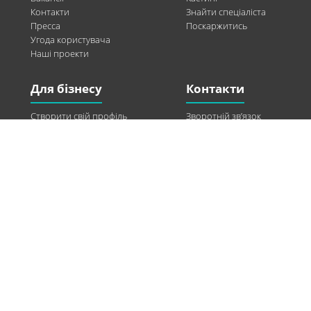
Контакти
Знайти спеціаліста
Пресса
Поскаржитись
Угода користувача
Наші проекти
Для бізнесу
Контакти
Створити свій профіль
Зворотній зв’язок
Рекламні можливості
Twitter
Допомога
Facebook
Знайти модель
Vkontakte
Спонсорство
© 2013-2026 Q-WEL Всі права захищені
Інформація на сайті q-wel.com призначена тільки для ознайомлення. Описані
методи самостійно використовувати не рекомендується. Всі права на матеріали,
розміщені на сайті q-wel.com охороняються відповідно до законодавства