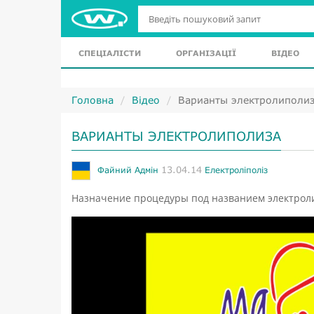
СПЕЦІАЛІСТИ
ОРГАНІЗАЦІЇ
ВІДЕО
Головна
Відео
Варианты электролиполи
ВАРИАНТЫ ЭЛЕКТРОЛИПОЛИЗА
13.04.14
Файний Адмін
Електроліполіз
Назначение процедуры под названием электроли