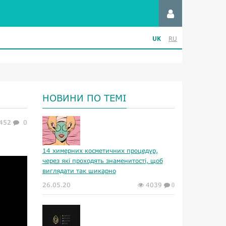
UK
RU
НОВИНИ ПО ТЕМІ
452
0
14 химерних косметичних процедур,
через які проходять знаменитості, щоб
виглядати так шикарно
26.05.20
4039
0