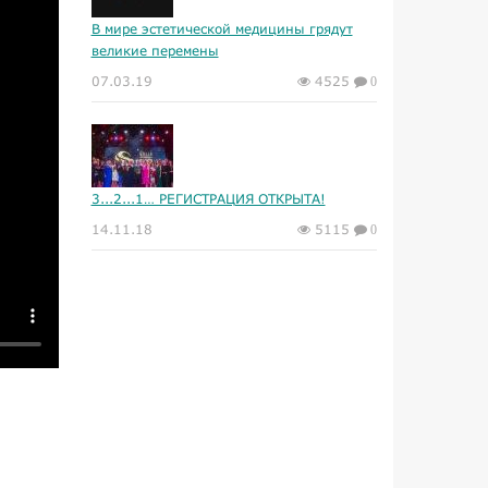
В мире эстетической медицины грядут
великие перемены
07.03.19
4525
0
3...2...1… РЕГИСТРАЦИЯ ОТКРЫТА!
14.11.18
5115
0