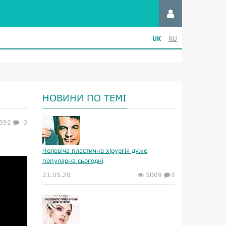
UK
RU
НОВИНИ ПО ТЕМІ
392
0
Чоловіча пластична хірургія дуже
популярна сьогодні
21.05.20
5009
0