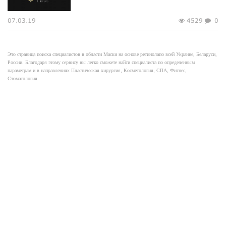
07.03.19
4529
0
Это страница поиска специалистов в области Маски на основе ретинолапо всей Украине, Беларуси,
России. Благодаря этому сервису вы легко сможете найти специалиста по определенным
параметрам и в направлениях Пластическая хирургия, Косметология, СПА, Фитнес,
Стоматология.