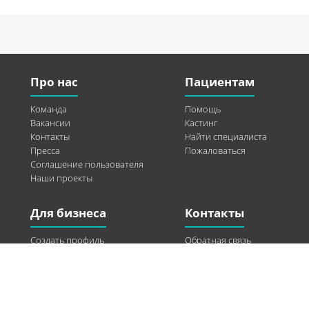
Про нас
Пациентам
Команда
Помощь
Вакансии
Кастинг
Контакты
Найти специалиста
Пресса
Пожаловаться
Соглашение пользователя
Наши проекты
Для бизнеса
Контакты
Создать профиль
Обратная связь
Рекламные возможности
Twitter
Помощь
Facebook
Найти модель
Vkontakte
Спонсорство