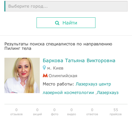
Выберите город...
Найти
Результаты поиска специалистов по направлению
Пилинг тела
Баркова Татьяна Викторовна
м. Киев
Олимпийская
Место работы:
Лазерхауз центр
лазерной косметологии
,
Лазерхауз
0
0
0
0
0
55
отзывов
акций
фото
видео
ответов
прайсов