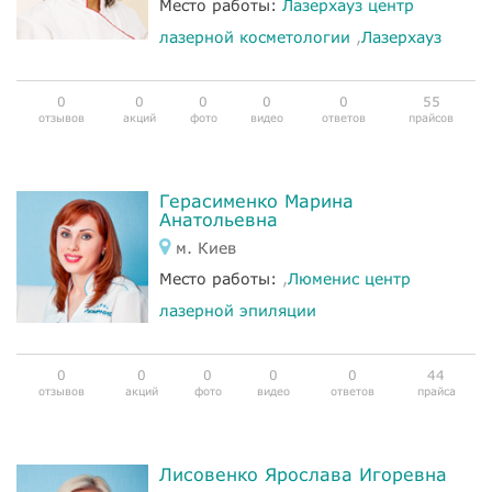
Место работы:
Лазерхауз центр
лазерной косметологии
,
Лазерхауз
0
0
0
0
0
55
отзывов
акций
фото
видео
ответов
прайсов
Герасименко Марина
Анатольевна
м. Киев
Место работы:
,
Люменис центр
лазерной эпиляции
0
0
0
0
0
44
отзывов
акций
фото
видео
ответов
прайса
Лисовенко Ярослава Игоревна