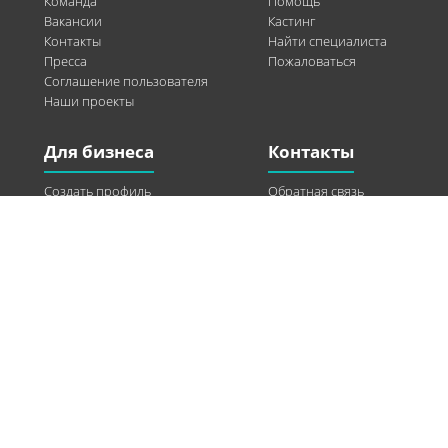
Команда
Помощь
Вакансии
Кастинг
Контакты
Найти специалиста
Пресса
Пожаловаться
Соглашение пользователя
Наши проекты
Для бизнеса
Контакты
Создать профиль
Обратная связь
Рекламные возможности
Twitter
Помощь
Facebook
Найти модель
Vkontakte
Спонсорство
© 2013-2026 Q-WEL Все права защищены
Інформація на сайті q-wel.com призначена тільки для ознайомлення. Описані