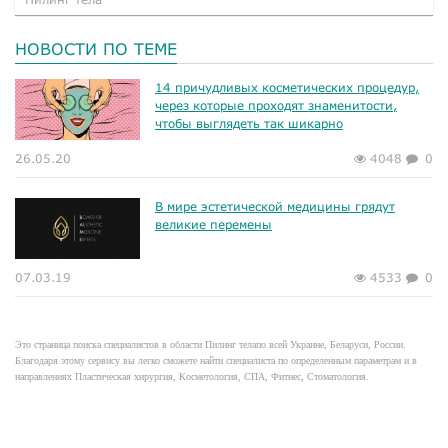
НОВОСТИ ПО ТЕМЕ
14 причудливых косметических процедур,
через которые проходят знаменитости,
чтобы выглядеть так шикарно
26.05.20
4048
0
В мире эстетической медицины грядут
великие перемены
07.03.19
4533
0
Это страница поиска специалистов в области Пилинг телапо всей Украине, Беларуси, России.
Благодаря этому сервису вы легко сможете найти специалиста по определенным параметрам и в
направлениях Пластическая хирургия, Косметология, СПА, Фитнес, Стоматология.