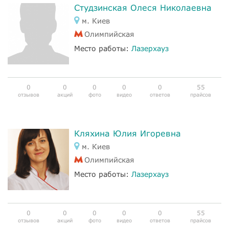
Студзинская Олеся Николаевна
м. Киев
Олимпийская
Место работы:
Лазерхауз
0
0
0
0
0
55
отзывов
акций
фото
видео
ответов
прайсов
Кляхина Юлия Игоревна
м. Киев
Олимпийская
Место работы:
Лазерхауз
0
0
0
0
0
55
отзывов
акций
фото
видео
ответов
прайсов