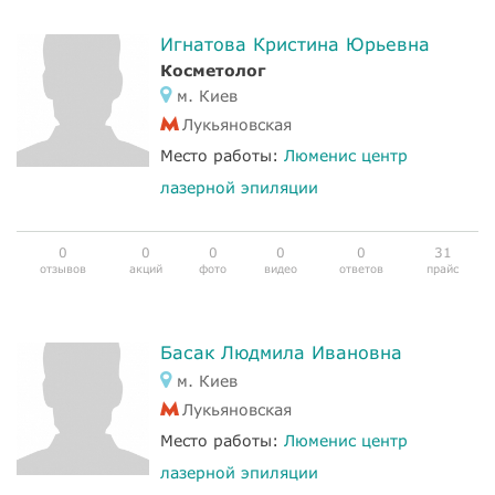
Игнатова Кристина Юрьевна
Косметолог
м. Киев
Лукьяновская
Место работы:
Люменис центр
лазерной эпиляции
0
0
0
0
0
31
отзывов
акций
фото
видео
ответов
прайс
Басак Людмила Ивановна
м. Киев
Лукьяновская
Место работы:
Люменис центр
лазерной эпиляции