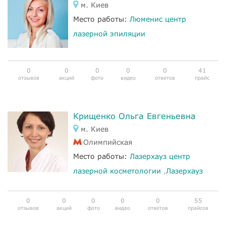
м. Киев
Место работы:
Люменис центр
лазерной эпиляции
0
0
0
0
0
41
отзывов
акций
фото
видео
ответов
прайс
Крищенко Ольга Евгеньевна
м. Киев
Олимпийская
Место работы:
Лазерхауз центр
лазерной косметологии
,
Лазерхауз
0
0
0
0
0
55
отзывов
акций
фото
видео
ответов
прайсов