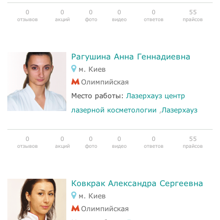
0
0
0
0
0
55
отзывов
акций
фото
видео
ответов
прайсов
Рагушина Анна Геннадиевна
м. Киев
Олимпийская
Место работы:
Лазерхауз центр
лазерной косметологии
,
Лазерхауз
0
0
0
0
0
55
отзывов
акций
фото
видео
ответов
прайсов
Ковкрак Александра Сергеевна
м. Киев
Олимпийская