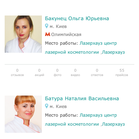
Бакунец Ольга Юрьевна
м. Киев
Олимпийская
Место работы:
Лазерхауз центр
лазерной косметологии
,
Лазерхауз
0
0
0
0
0
55
отзывов
акций
фото
видео
ответов
прайсов
Батура Наталия Васильевна
м. Киев
Место работы:
Лазерхауз центр
лазерной косметологии
,
Лазерхауз