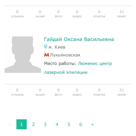
0
0
0
0
0
31
отзывов
акций
фото
видео
ответов
прайс
Гайдай Оксана Васильевна
м. Киев
Лукьяновская
Место работы:
Люменис центр
лазерной эпиляции
0
0
0
0
0
31
отзывов
акций
фото
видео
ответов
прайс
«
1
2
3
4
5
6
»