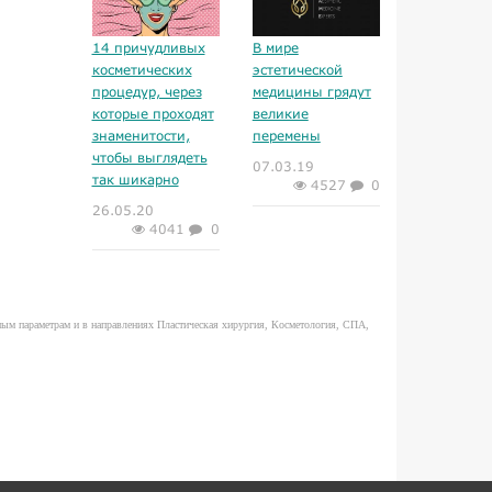
14 причудливых
В мире
косметических
эстетической
процедур, через
медицины грядут
которые проходят
великие
знаменитости,
перемены
чтобы выглядеть
07.03.19
так шикарно
4527
0
26.05.20
4041
0
енным параметрам и в направлениях Пластическая хирургия, Косметология, СПА,