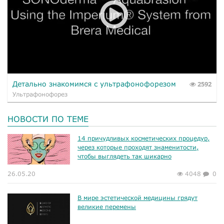
Детально знакомимся с ультрафонофорезом
2592
Ультрафонофорез
НОВОСТИ ПО ТЕМЕ
14 причудливых косметических процедур,
через которые проходят знаменитости,
чтобы выглядеть так шикарно
26.05.20
4048
0
В мире эстетической медицины грядут
великие перемены