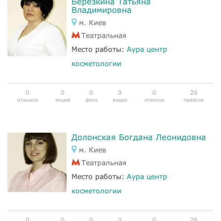
Берёзкина Татьяна
Владимировна
м. Киев
Театральная
Место работы:
Аура центр
косметологии
0
0
0
0
0
26
отзывов
акций
фото
видео
ответов
прайсов
Долонская Богдана Леонидовна
м. Киев
Театральная
Место работы:
Аура центр
косметологии
0
0
0
0
0
26