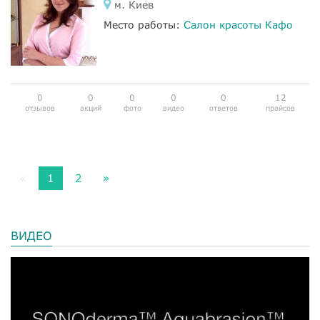
м. Киев
Место работы:
Салон красоты Кафо
0
0
0
0
0
12
отзывов
акций
фото
видео
ответов
прайсов
«
1
2
»
ВИДЕО