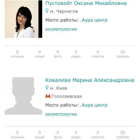
Пустовойт Оксана Михайловна
м. Чернигов
Место работы:
,
Аура центр
косметологии
0
0
0
0
0
26
отзывов
акций
фото
видео
ответов
прайсов
Ковалева Марина Александровна
м. Киев
Голосеевская
Место работы:
,
Аура центр
косметологии
0
0
0
0
0
26
отзывов
акций
фото
видео
ответов
прайсов