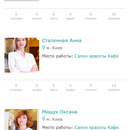
0
0
0
0
0
26
отзывов
акций
фото
видео
ответов
прайсов
Сталенная Анна
м. Киев
Место работы:
Салон красоты Кафо
0
0
0
0
0
12
отзывов
акций
фото
видео
ответов
прайсов
Мищук Оксана
м. Киев
Место работы:
Салон красоты Кафо