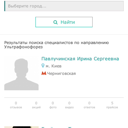
Выберите город...
Найти
Результаты поиска специалистов по направлению
Ультрафонофорез
Павлучинская Ирина Сергеевна
м. Киев
Черниговская
0
0
0
0
0
5
отзывов
акций
фото
видео
ответов
прайсов