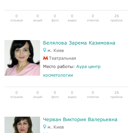
0
0
0
0
0
26
отзывов
акций
фото
видео
ответов
прайсов
Белялова Зарема Казимовна
м. Киев
Театральная
Место работы:
Аура центр
косметологии
0
0
0
0
0
26
отзывов
акций
фото
видео
ответов
прайсов
Черван Виктория Валерьевна
м. Киев