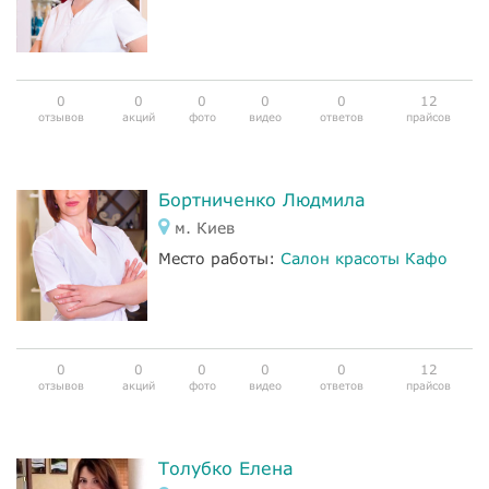
0
0
0
0
0
12
отзывов
акций
фото
видео
ответов
прайсов
Бортниченко Людмила
м. Киев
Место работы:
Салон красоты Кафо
0
0
0
0
0
12
отзывов
акций
фото
видео
ответов
прайсов
Толубко Елена