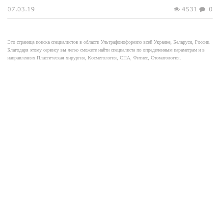
07.03.19
4531
0
Это страница поиска специалистов в области Ультрафонофорезпо всей Украине, Беларуси, России.
Благодаря этому сервису вы легко сможете найти специалиста по определенным параметрам и в
направлениях Пластическая хирургия, Косметология, СПА, Фитнес, Стоматология.