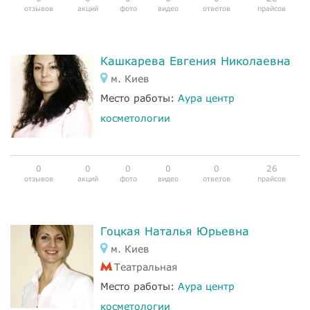
отзывов
акций
фото
видео
ответов
прайсов
Кашкарева Евгения Николаевна
м. Киев
Место работы:
Аура центр
косметологии
0
0
0
0
0
26
отзывов
акций
фото
видео
ответов
прайсов
Гоцкая Наталья Юрьевна
м. Киев
Театральная
Место работы:
Аура центр
косметологии