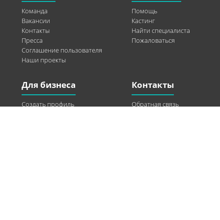
Команда
Помощь
Вакансии
Кастинг
Контакты
Найти специалиста
Пресса
Пожаловаться
Соглашение пользователя
Наши проекты
Для бизнеса
Контакты
Создать профиль
Обратная связь
Рекламные возможности
Twitter
Помощь
Facebook
Найти модель
Vkontakte
Спонсорство
© 2013-2026 Q-WEL Все права защищены