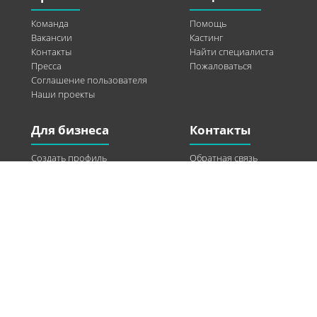
Команда
Помощь
Вакансии
Кастинг
Контакты
Найти специалиста
Пресса
Пожаловаться
Соглашение пользователя
Наши проекты
Для бизнеса
Контакты
Создать профиль
Обратная связь
Рекламные возможности
Twitter
Помощь
Facebook
Найти модель
Vkontakte
Спонсорство
© 2013-2026 Q-WEL Все права защищены