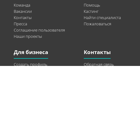
Команда
Помощь
Вакансии
Кастинг
Контакты
Найти специалиста
Пресса
Пожаловаться
Соглашение пользователя
Наши проекты
Для бизнеса
Контакты
Создать профиль
Обратная связь
Рекламные возможности
Twitter
Помощь
Facebook
Найти модель
Vkontakte
Спонсорство
© 2013-2026 Q-WEL Все права защищены