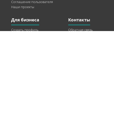
Соглашение пользователя
Наши проекты
Для бизнеса
Контакты
Создать профиль
Обратная связь
Рекламные возможности
Twitter
Помощь
Facebook
Найти модель
Vkontakte
Спонсорство
© 2013-2026 Q-WEL Все права защищены
Інформація на сайті q-wel.com призначена тільки для ознайомлення. Описані
методи самостійно використовувати не рекомендується. Всі права на матеріали,
розміщені на сайті q-wel.com охороняються відповідно до законодавства
України.
«агробизнес»