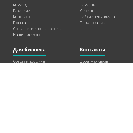
Команда
Помощь
Вакансии
Кастинг
Контакты
Найти специалиста
Пресса
Пожаловаться
Соглашение пользователя
Наши проекты
Для бизнеса
Контакты
Создать профиль
Обратная связь
Рекламные возможности
Twitter
Помощь
Facebook
Найти модель
Vkontakte
Спонсорство
© 2013-2026 Q-WEL Все права защищены