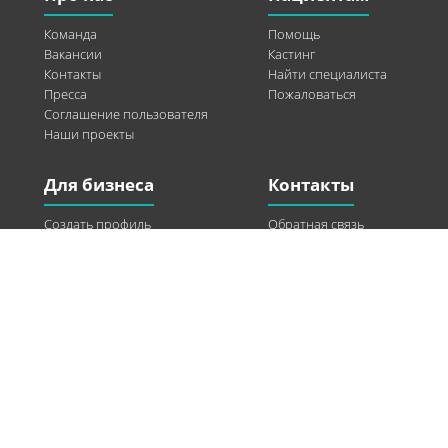
Команда
Помощь
Вакансии
Кастинг
Контакты
Найти специалиста
Пресса
Пожаловаться
Соглашение пользователя
Наши проекты
Для бизнеса
Контакты
Создать профиль
Обратная связь
Рекламные возможности
Twitter
Помощь
Facebook
Найти модель
Vkontakte
Спонсорство
© 2013-2026 Q-WEL Все права защищены