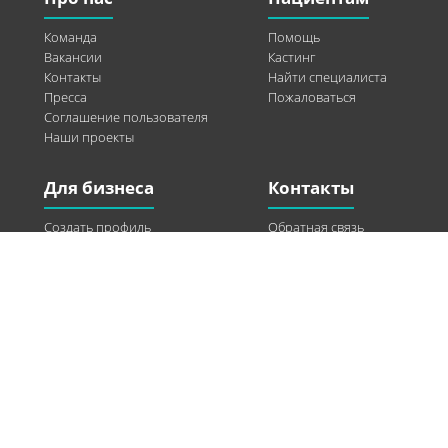
Команда
Помощь
Вакансии
Кастинг
Контакты
Найти специалиста
Пресса
Пожаловаться
Соглашение пользователя
Наши проекты
Для бизнеса
Контакты
Создать профиль
Обратная связь
Рекламные возможности
Twitter
Помощь
Facebook
Найти модель
Vkontakte
Спонсорство
© 2013-2026 Q-WEL Все права защищены