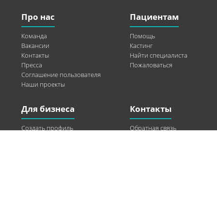
Про нас
Пациентам
Команда
Помощь
Вакансии
Кастинг
Контакты
Найти специалиста
Пресса
Пожаловаться
Соглашение пользователя
Наши проекты
Для бизнеса
Контакты
Создать профиль
Обратная связь
Рекламные возможности
Twitter
Помощь
Facebook
Найти модель
Vkontakte
Спонсорство