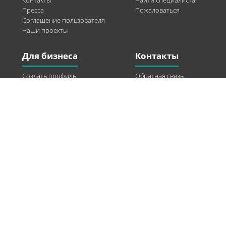
Контакты
Найти специалиста
Пресса
Пожаловаться
Соглашение пользователя
Наши проекты
Для бизнеса
Контакты
Создать профиль
Обратная связь
Рекламные возможности
Twitter
Помощь
Facebook
Найти модель
Vkontakte
Спонсорство
© 2013-2026 Q-WEL Все права защищены
Інформація на сайті q-wel.com призначена тільки для ознайомлення. Описані
методи самостійно використовувати не рекомендується. Всі права на матеріали,
розміщені на сайті q-wel.com охороняються відповідно до законодавства
України.