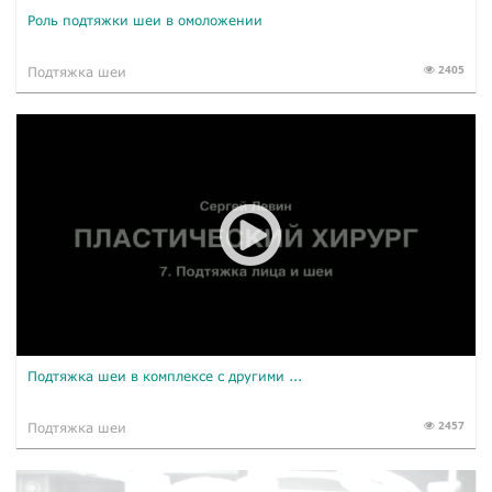
Роль подтяжки шеи в омоложении
2405
Подтяжка шеи
Подтяжка шеи в комплексе с другими ...
2457
Подтяжка шеи