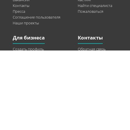
Контакты
Найти специалиста
Пресса
Пожаловаться
Соглашение пользователя
Наши проекты
Для бизнеса
Контакты
Создать профиль
Обратная связь
Рекламные возможности
Twitter
Помощь
Facebook
Найти модель
Vkontakte
Спонсорство
© 2013-2026 Q-WEL Все права защищены
Інформація на сайті q-wel.com призначена тільки для ознайомлення. Описані
методи самостійно використовувати не рекомендується. Всі права на матеріали,