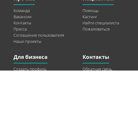
Команда
Помощь
Вакансии
Кастинг
Контакты
Найти специалиста
Пресса
Пожаловаться
Соглашение пользователя
Наши проекты
Для бизнеса
Контакты
Создать профиль
Обратная связь
Рекламные возможности
Twitter
Помощь
Facebook
Найти модель
Vkontakte
Спонсорство
© 2013-2026 Q-WEL Все права защищены