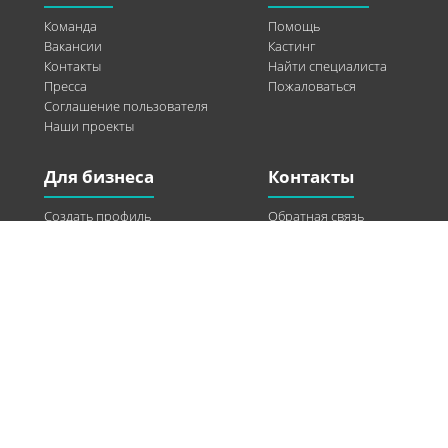
Команда
Помощь
Вакансии
Кастинг
Контакты
Найти специалиста
Пресса
Пожаловаться
Соглашение пользователя
Наши проекты
Для бизнеса
Контакты
Создать профиль
Обратная связь
Рекламные возможности
Twitter
Помощь
Facebook
Найти модель
Vkontakte
Спонсорство
© 2013-2026 Q-WEL Все права защищены