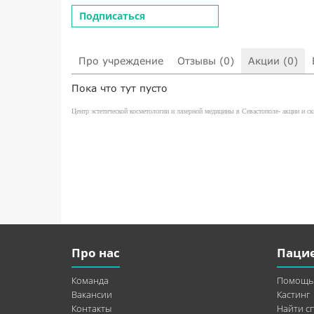
Подписаться
Про учреждение
Отзывы (0)
Акции (0)
Пока что тут пусто
Центр эстетической косметологии и лазерной медицины в Севастополе- акции и с
Про нас
Паци
Команда
Помощь
Вакансии
Кастинг
Контакты
Найти с