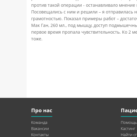
против такой операции - останавливало мнение м
Посовещались с ним и решили – я отправилась 
грамотностью. Показал примеры работ – достато
Мак Ган, 260 мл., под мышцу, доступ подмышечн
первое время пропала чувствительность. Ко 2 ме
тоже.
Про нас
Паци
Команда
Помощь
Вакансии
Кастинг
Контакты
Найти с