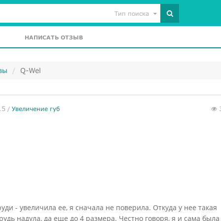
Тип поиска
НАПИСАТЬ ОТЗЫВ
вы
Q-Wel
15
/
Увеличение губ
уди - увеличила ее, я сначала не поверила. Откуда у нее такая
рудь надула, да еще до 4 размера. Честно говоря, я и сама была