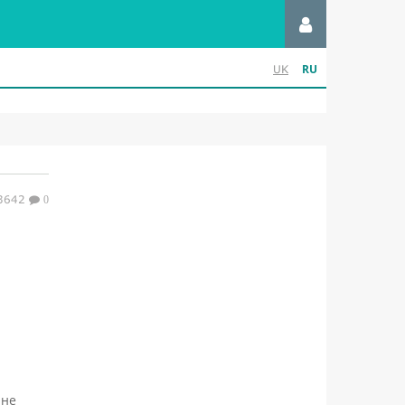
RU
UK
3642
0
 не