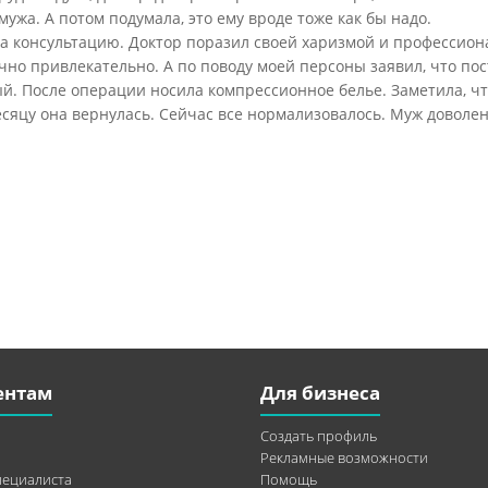
ужа. А потом подумала, это ему вроде тоже как бы надо.
на консультацию. Доктор поразил своей харизмой и профессио
чно привлекательно. А по поводу моей персоны заявил, что по
ый. После операции носила компрессионное белье. Заметила, ч
сяцу она вернулась. Сейчас все нормализовалось. Муж доволен
ентам
Для бизнеса
Создать профиль
Рекламные возможности
пециалиста
Помощь