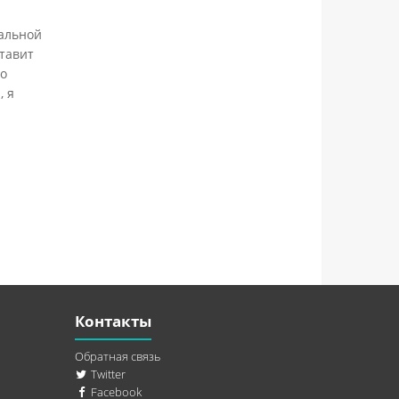
нальной
ставит
то
, я
Контакты
Обратная связь
Twitter
Facebook