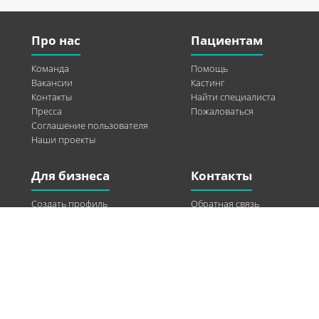
Про нас
Пациентам
Команда
Помощь
Вакансии
Кастинг
Контакты
Найти специалиста
Пресса
Пожаловаться
Соглашение пользователя
Наши проекты
Для бизнеса
Контакты
Создать профиль
Обратная связь
Рекламные возможности
Twitter
Помощь
Facebook
Найти модель
Vkontakte
Спонсорство