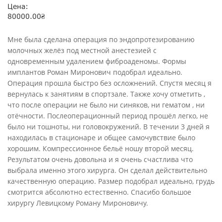
Цена:
80000.00
₴
Мне была сделана операция по эндопротезированию
молочных желёз под местной анестезией с
одновременным удалением фиброаденомы. Формы
имплантов Роман Миронович подобрал идеально.
Операция прошла быстро без осложнений. Спустя месяц я
вернулась к занятиям в спортзале. Также хочу отметить ,
что после операции не было ни синяков, ни гематом , ни
отёчности. Послеоперационный период прошёл легко, не
было ни тошноты, ни головокружений. В течении 3 дней я
находилась в стационаре и общее самочувствие было
хорошим. Компрессионное бельё ношу второй месяц.
Результатом очень довольна и я очень счастлива что
выбрала именно этого хирурга. Он сделал действительно
качественную операцию. Размер подобрал идеально, грудь
смотрится абсолютно естественно. Спасибо большое
хирургу Левицкому Роману Мироновичу.