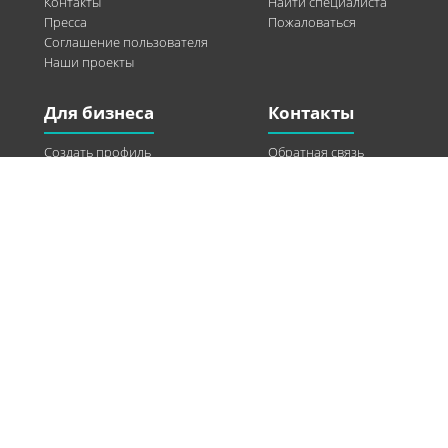
Контакты
Найти специалиста
Пресса
Пожаловаться
Соглашение пользователя
Наши проекты
Для бизнеса
Контакты
Создать профиль
Обратная связь
Рекламные возможности
Twitter
Помощь
Facebook
Найти модель
Vkontakte
Спонсорство
© 2013-2026 Q-WEL Все права защищены
Інформація на сайті q-wel.com призначена тільки для ознайомлення. Описані
методи самостійно використовувати не рекомендується. Всі права на матеріали,
розміщені на сайті q-wel.com охороняються відповідно до законодавства
України.