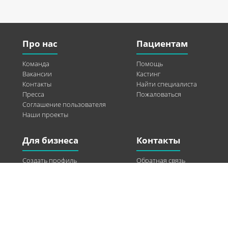
Про нас
Пациентам
Команда
Помощь
Вакансии
Кастинг
Контакты
Найти специалиста
Пресса
Пожаловаться
Соглашение пользователя
Наши проекты
Для бизнеса
Контакты
Создать профиль
Обратная связь
Рекламные возможности
Twitter
Помощь
Facebook
Найти модель
Vkontakte
Спонсорство