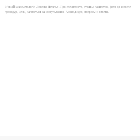
Ін'єкційна косметологія Лисенко Наталья .Про специалиста, отзывы пациентов, фото до и после
процедур, цены, записаться на консультацию. Акции,видео, вопросы и ответы.